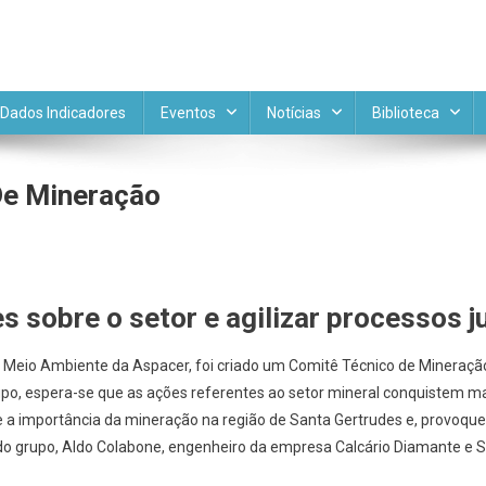
DE APL MINERAL
Portal do Comitê Temático APL 
Dados Indicadores
Eventos
Notícias
Biblioteca
De Mineração
s sobre o setor e agilizar processos 
e Meio Ambiente da Aspacer, foi criado um Comitê Técnico de Mineraçã
upo, espera-se que as ações referentes ao setor mineral conquistem mai
 a importância da mineração na região de Santa Gertrudes e, provoqu
 do grupo, Aldo Colabone, engenheiro da empresa Calcário Diamante e 