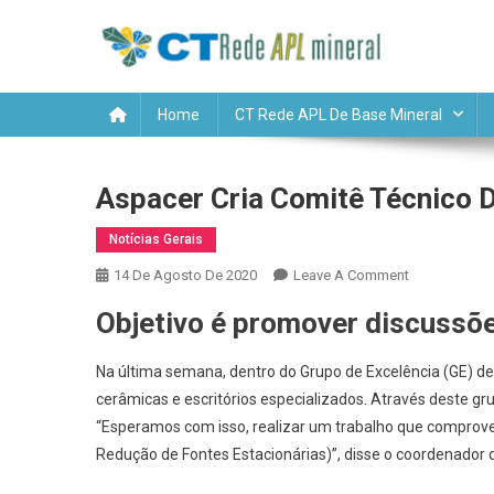
Skip
CT RE
to
content
Home
CT Rede APL De Base Mineral
Aspacer Cria Comitê Técnico 
Notícias Gerais
On
14 De Agosto De 2020
Leave A Comment
Aspacer
Objetivo é promover discussõe
Cria
Comitê
Na última semana, dentro do Grupo de Excelência (GE) d
Técnico
cerâmicas e escritórios especializados. Através deste gr
De
“Esperamos com isso, realizar um trabalho que comprove
Mineração
Redução de Fontes Estacionárias)”, disse o coordenador