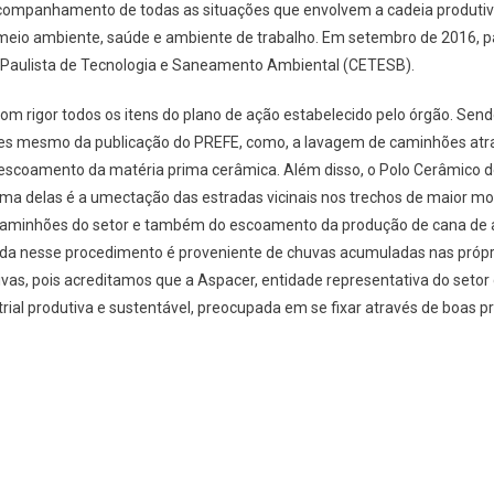
ompanhamento de todas as situações que envolvem a cadeia produtiva 
o meio ambiente, saúde e ambiente de trabalho. Em setembro de 2016, 
 Paulista de Tecnologia e Saneamento Ambiental (CETESB).
m rigor todos os itens do plano de ação estabelecido pelo órgão. Sen
tes mesmo da publicação do PREFE, como, a lavagem de caminhões atr
scoamento da matéria prima cerâmica. Além disso, o Polo Cerâmico d
Uma delas é a umectação das estradas vicinais nos trechos de maior m
 caminhões do setor e também do escoamento da produção de cana de a
da nesse procedimento é proveniente de chuvas acumuladas nas própr
s, pois acreditamos que a Aspacer, entidade representativa do setor c
rial produtiva e sustentável, preocupada em se fixar através de boas p