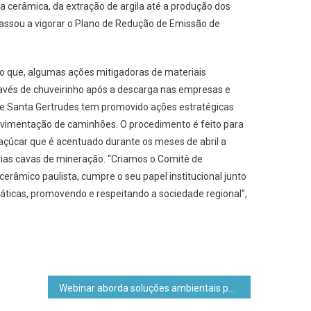
cerâmica, da extração de argila até a produção dos
passou a vigorar o Plano de Redução de Emissão de
do que, algumas ações mitigadoras de materiais
avés de chuveirinho após a descarga nas empresas e
e Santa Gertrudes tem promovido ações estratégicas
ovimentação de caminhões. O procedimento é feito para
çúcar que é acentuado durante os meses de abril a
ias cavas de mineração. “Criamos o Comitê de
erâmico paulista, cumpre o seu papel institucional junto
ráticas, promovendo e respeitando a sociedade regional”,
Webinar aborda soluções ambientais para a sustentabilidade da Matriz Energética