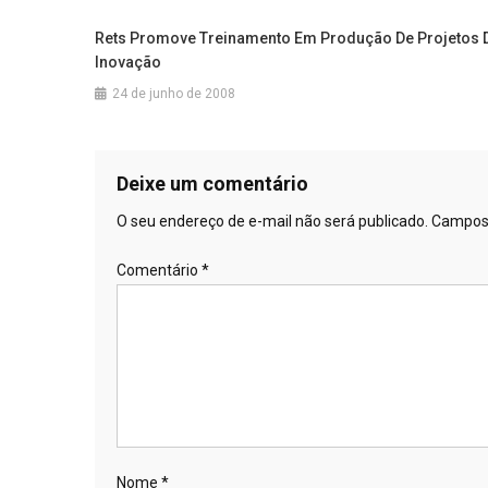
de
Rets Promove Treinamento Em Produção De Projetos 
Post
Inovação
24 de junho de 2008
Deixe um comentário
O seu endereço de e-mail não será publicado.
Campos 
Comentário
*
Nome
*