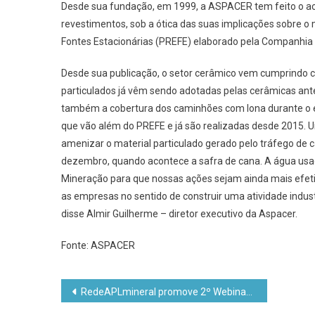
Desde sua fundação, em 1999, a ASPACER tem feito o ac
revestimentos, sob a ótica das suas implicações sobre 
Fontes Estacionárias (PREFE) elaborado pela Companhia
Desde sua publicação, o setor cerâmico vem cumprindo co
particulados já vêm sendo adotadas pelas cerâmicas an
também a cobertura dos caminhões com lona durante o e
que vão além do PREFE e já são realizadas desde 2015. 
amenizar o material particulado gerado pelo tráfego de
dezembro, quando acontece a safra de cana. A água usa
Mineração para que nossas ações sejam ainda mais efetiva
as empresas no sentido de construir uma atividade indust
disse Almir Guilherme – diretor executivo da Aspacer.
Fonte: ASPACER
Navegação
RedeAPLmineral promove 2º Webinar Diálogos com o Setor Mineral