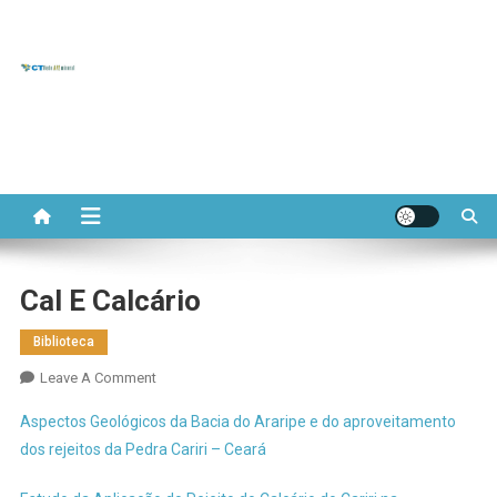
CT REDE
Skip
to
Portal do Comitê Temático
APL
content
APL de Base Mineral
MINERAL
Cal E Calcário
Biblioteca
On
Leave A Comment
Cal
Aspectos Geológicos da Bacia do Araripe e do
aproveitamento
E
dos rejeitos da Pedra Cariri – Ceará
Calcário