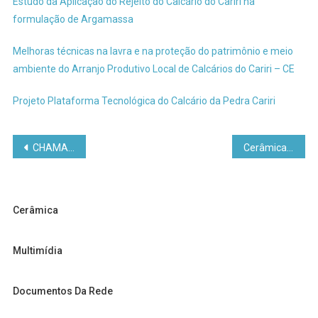
Estudo da Aplicação do Rejeito do Calcário do Cariri na
formulação de Argamassa
Melhoras técnicas na lavra e na proteção do patrimônio e meio
ambiente do Arranjo Produtivo Local de Calcários do Cariri – CE
Projeto Plataforma Tecnológica do Calcário da Pedra Cariri
Navegação
CHAMADAS E EDITAIS
Cerâmica
de
Post
Cerâmica
Multimídia
Documentos Da Rede