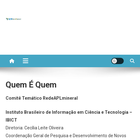
CT REDE
Skip
to
Portal do Comitê Temático
APL
content
APL de Base Mineral
MINERAL
Quem É Quem
Comitê Temático RedeAPLmineral
Instituto Brasileiro de Informação em Ciência e Tecnologia –
IBICT
Diretoria: Cecília Leite Oliveira
Coordenação Geral de Pesquisa e Desenvolvimento de Novos