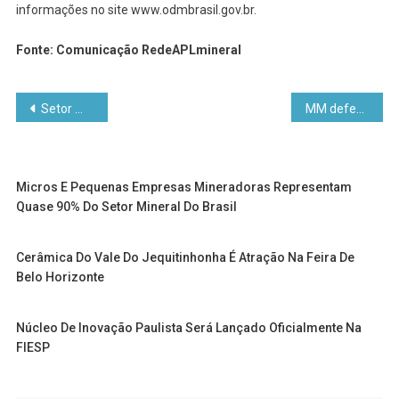
informações no site www.odmbrasil.gov.br.
Fonte: Comunicação RedeAPLmineral
Navegação
Setor mineral responde por 89% da exportação
MM defende análise profunda ao projeto que cria Código de Mineração
de
Post
Micros E Pequenas Empresas Mineradoras Representam
Quase 90% Do Setor Mineral Do Brasil
Cerâmica Do Vale Do Jequitinhonha É Atração Na Feira De
Belo Horizonte
Núcleo De Inovação Paulista Será Lançado Oficialmente Na
FIESP