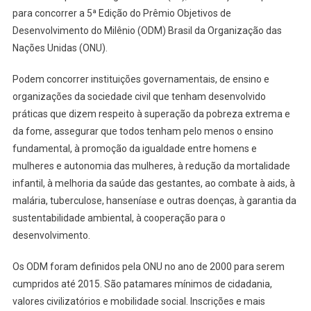
para concorrer a 5ª Edição do Prêmio Objetivos de
Inscrições
Desenvolvimento do Milênio (ODM) Brasil da Organização das
Para
Nações Unidas (ONU).
O
5º
Podem concorrer instituições governamentais, de ensino e
Prêmio
ODM
organizações da sociedade civil que tenham desenvolvido
Brasil
práticas que dizem respeito à superação da pobreza extrema e
Termina
da fome, assegurar que todos tenham pelo menos o ensino
Na
fundamental, à promoção da igualdade entre homens e
Próxima
mulheres e autonomia das mulheres, à redução da mortalidade
Semana
infantil, à melhoria da saúde das gestantes, ao combate à aids, à
malária, tuberculose, hanseníase e outras doenças, à garantia da
sustentabilidade ambiental, à cooperação para o
desenvolvimento.
Os ODM foram definidos pela ONU no ano de 2000 para serem
cumpridos até 2015. São patamares mínimos de cidadania,
valores civilizatórios e mobilidade social. Inscrições e mais