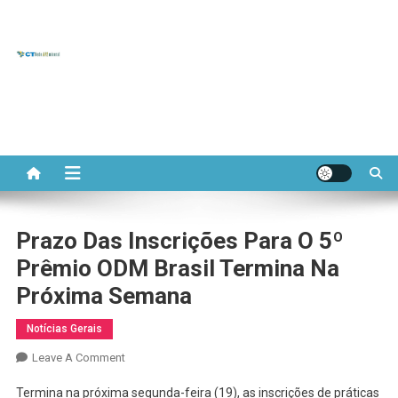
CT REDE
Skip
to
Portal do Comitê Temático
APL
content
APL de Base Mineral
MINERAL
Prazo Das Inscrições Para O 5º
Prêmio ODM Brasil Termina Na
Próxima Semana
Notícias Gerais
On
Leave A Comment
Prazo
Termina na próxima segunda-feira (19), as inscrições de práticas
Das