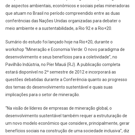
de aspectos ambientais, econômicos e sociais pelas mineradoras
Pesquisa
que atuam no Brasil no período compreendido entre as duas
Inédita
conferências das Nações Unidas organizadas para debater o
Retrata
20
meio ambiente e a sustentabilidade, a Rio 92 e a Rio+20.
Anos
De
Sumário do estudo foi lançado hoje na Rio+20, durante o
Avanços
workshop “Mineração e Economia Verde: O novo paradigma de
Da
desenvolvimento e seus benefícios para a coletividade”, no
Mineração
Pavilhão Indústria, no Píer Mauá (RJ). A publicação completa
Brasileira
estará disponível no 2º semestre de 2012 e incorporará as
Em
questões debatidas durante a Conferência quanto ao progresso
Sustentabilidade
dos temas do desenvolvimento sustentável e quais suas
implicações para o setor de mineração.
“Na visão de líderes de empresas de mineração global, o
desenvolvimento sustentável também requer a estruturação de
um novo modelo econômico que considere, principalmente, gerar
benefícios sociais na construção de uma sociedade inclusiva”, diz