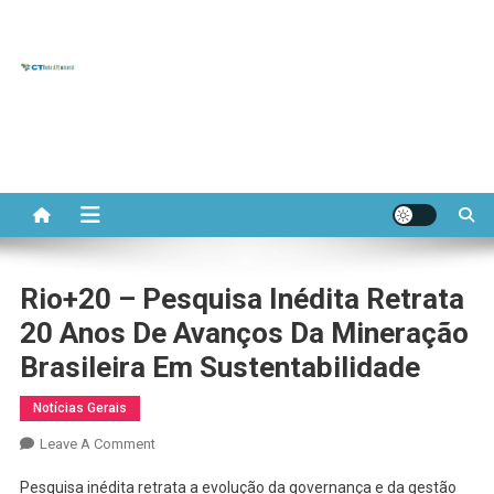
CT REDE
Skip
to
Portal do Comitê Temático
APL
content
APL de Base Mineral
MINERAL
Rio+20 – Pesquisa Inédita Retrata
20 Anos De Avanços Da Mineração
Brasileira Em Sustentabilidade
Notícias Gerais
On
Leave A Comment
Rio+20
Pesquisa inédita retrata a evolução da governança e da gestão
–