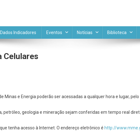
DE APL MINERAL
Portal do Comitê Temático APL 
Dados Indicadores
Eventos
Notícias
Biblioteca
 Celulares
o de Minas e Energia poderão ser acessadas a qualquer hora e lugar, pelo
a, petróleo, geologia e mineração sejam conferidas em tempo real diret
 que tenha acesso à Internet. O endereço eletrônico é
http://www.mme.