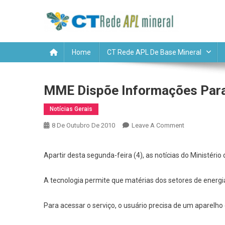
Skip
CT RE
to
content
Home
CT Rede APL De Base Mineral
MME Dispõe Informações Para
Notícias Gerais
On
8 De Outubro De 2010
Leave A Comment
MME
Dispõe
Apartir desta segunda-feira (4), as notícias do Ministéri
Informações
Para
A tecnologia permite que matérias dos setores de energi
Celulares
Para acessar o serviço, o usuário precisa de um aparelho