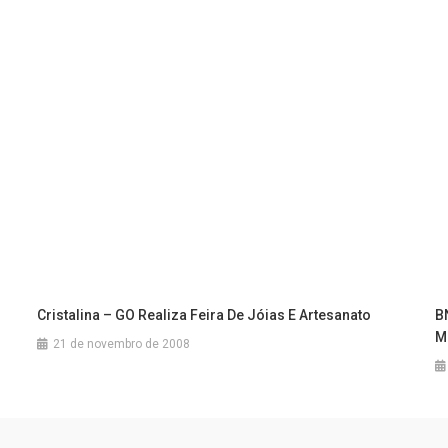
Cristalina – GO Realiza Feira De Jóias E Artesanato
B
M
21 de novembro de 2008