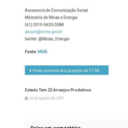
Assessoria de Comunicação Social
Ministério de Minas e Energia
(61) 3319-5620/5588
ascom@mme.gov.br
twitter: @Minas_Energia
Fonte:
MME
Navegação
Finep contrata dois projetos do CT-Mineral
de
Estado Tem 22 Arranjos Produtivos
Post
25 de agosto de 2007