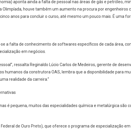
omia) aponta ainda a falta de pessoal nas áreas de gás e petróleo, mi
a Olimpíada, houve também um aumento na procura por engenheiros ci
cinco anos para concluir o curso, até mesmo um pouco mais. É uma f
m-se a falta de conhecimento de softwares específicos de cada área, 
pecialização em negócios.
soal”, ressalta Reginaldo Lúcio Carlos de Medeiros, gerente de desenv
sos humanos da construtora OAS, lembra que a disponibilidade para m
uma realidade da carreira.”
ernativas
nas é pequena, muitos das especialidades química e metalúrgica são c
Federal de Ouro Preto), que oferece o programa de especialização em 