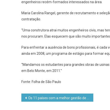
engenheiros recém-formados interessados na área.
Maria Carolina Rangel, gerente de recrutamento e seleçã
contratação.
“Uma construtora atrai muitos engenheiros civis, mas te
nos procuram. Elas esquecem que são muito importantes
Para enfrentar a ausência de bons profissionais, é cad
ainda em 2008, um programa de estágio para formar equip
“Mandamos os estudantes para grandes obras de usinas em
em Belo Monte, em 2011.”
Fonte: Folha de São Paulo
Navegação
Os 11 países com a melhor gestão de recursos naturais
de