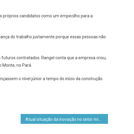
dos próprios candidatos como um empecilho para a
gurança do trabalho justamente porque essas pessoas não
futuros contratados. Rangel conta que a empresa criou,
o Monte, no Pará.
çassem o nível júnior a tempo do início da construção
Atual situação da inovação no setor mineral é tratada na abertura do II INOVAMIN