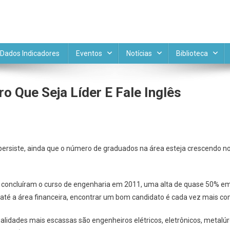
DE APL MINERAL
Portal do Comitê Temático APL 
Dados Indicadores
Eventos
Notícias
Biblioteca
ro Que Seja Líder E Fale Inglês
rsiste, ainda que o número de graduados na área esteja crescendo no pa
 concluíram o curso de engenharia em 2011, uma alta de quase 50% em
 até a área financeira, encontrar um bom candidato é cada vez mais co
alidades mais escassas são engenheiros elétricos, eletrônicos, metalú