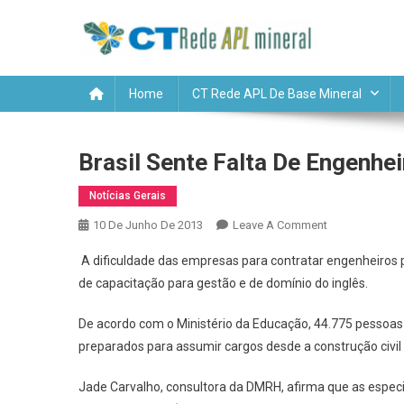
Skip
CT RE
to
content
Home
CT Rede APL De Base Mineral
Brasil Sente Falta De Engenhei
Notícias Gerais
On
10 De Junho De 2013
Leave A Comment
Brasil
A dificuldade das empresas para contratar engenheiros pe
Sente
de capacitação para gestão e de domínio do inglês.
Falta
De
De acordo com o Ministério da Educação, 44.775 pessoas
Engenheiro
preparados para assumir cargos desde a construção civil
Que
Seja
Jade Carvalho, consultora da DMRH, afirma que as especi
Líder