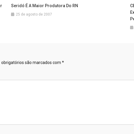
ar
Seridó É A Maior Produtora Do RN
C
Ex
25 de agosto de 2007
P
obrigatórios são marcados com
*