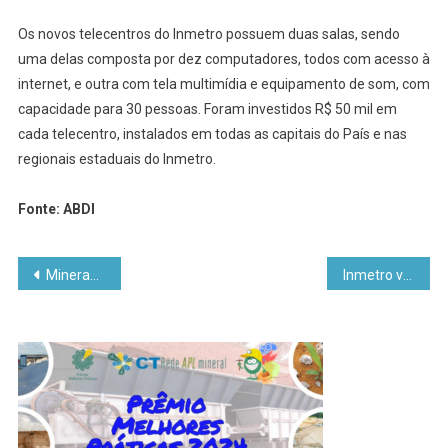
Os novos telecentros do Inmetro possuem duas salas, sendo
uma delas composta por dez computadores, todos com acesso à
internet, e outra com tela multimídia e equipamento de som, com
capacidade para 30 pessoas. Foram investidos R$ 50 mil em
cada telecentro, instalados em todas as capitais do País e nas
regionais estaduais do Inmetro.
Fonte: ABDI
Navegação
Mineração deve receber investimento recorde de US$ 64,8 bilhões até 2015
Inmetro vai capacitar micro e pequenos empresários
de
Post