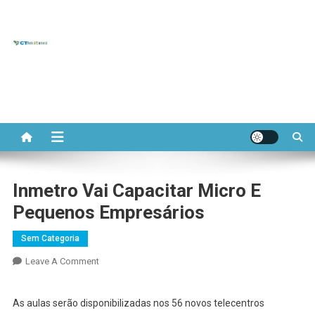
CT REDE
Skip
to
Portal do Comitê Temático
APL
content
APL de Base Mineral
MINERAL
Inmetro Vai Capacitar Micro E
Pequenos Empresários
Sem Categoria
On
Leave A Comment
Inmetro
Vai
As aulas serão disponibilizadas nos 56 novos telecentros
Capacitar