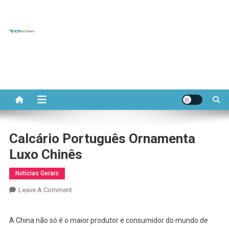
CT REDE
Skip
to
Portal do Comitê Temático
APL
content
APL de Base Mineral
MINERAL
Calcário Português Ornamenta
Luxo Chinês
Notícias Gerais
On
Leave A Comment
Calcário
Português
A China não só é o maior produtor e consumidor do mundo de
Ornamenta