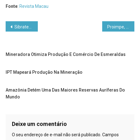
Fonte
:
Revista Macau
Navegação
Sibratec começa a formar rede de inovação tecnológica
Proimpe, dinamização das micro e pequenas empresas
de
Post
Mineradora Otimiza Produção E Comércio De Esmeraldas
IPT Mapeará Produção Na Mineração
Amazônia Detém Uma Das Maiores Reservas Auríferas Do
Mundo
Deixe um comentário
O seu endereço de e-mail não será publicado.
Campos