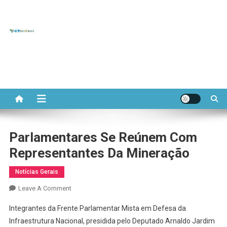
CT REDE
Skip
to
Portal do Comitê Temático
APL
content
APL de Base Mineral
MINERAL
Parlamentares Se Reúnem Com
Representantes Da Mineração
Notícias Gerais
On
Leave A Comment
Parlamentares
Integrantes da Frente Parlamentar Mista em Defesa da
Se
Infraestrutura Nacional, presidida pelo Deputado Arnaldo Jardim
Reúnem