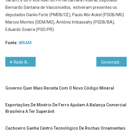
Jardim, e do o vice-líder do PR na Câmara Federal, Deputado
Bernardo Santana de Vasconcellos, estiveram presentes os
deputados Danilo Forte (PMDB/CE), Paulo Abi-Ackel (PSDB/MG)
Marcos Montes (DEM/MG), Antônio Imbassahy (PSDB/BA),
Eduardo Sciarra (PSD/PR).
Fonte:
IBRAM
Navegação
Rede APLmineral lança portal para inscrições no VIII Seminário Nacional de Arranjos Produtivos Locais de Base Mineral
Governador anuncia escola de mineração no Cariri e reformas em 300 escolas
de
Post
Governo Quer Mais Receita Com O Novo Código Mineral
Exportações De Minério De Ferro Ajudam A Balança Comercial
Brasileira A Ter Superávit
Cachoeiro Ganha Centro Tecnológico De Rochas Ornamentais